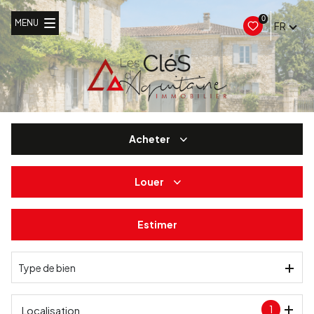
0
MENU
FR
Acheter
Louer
De l'ancien
Estimer
à l'année
De l'immo pro
Type de bien
1
Localisation