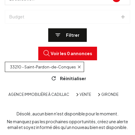
Budget
Filtrer
Voir les
0
annonces
33210 - Saint-Pardon-de-Conques
Réinitialiser
AGENCE IMMOBILIÈRE À CADILLAC
VENTE
GIRONDE
Désolé, aucun bien n'est disponible pour le moment.
Ne manquez pas les prochaines opportunités, créez une alerte
email et soyez informé dès qu'un nouveau bien est disponible.